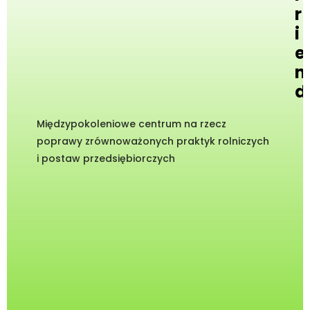
r
i
e
n
d
Międzypokoleniowe centrum na rzecz
poprawy zrównoważonych praktyk rolniczych
i postaw przedsiębiorczych