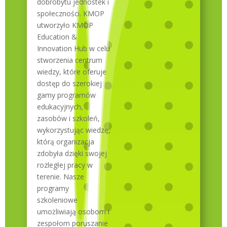
dobrobytu jednostek i
społeczności. KMOP
utworzyło KMOP
Education &
Innovation Hub w celu
stworzenia centrum
wiedzy, które oferuje
dostęp do szerokiej
gamy programów
edukacyjnych,
zasobów i szkoleń,
wykorzystując wiedzę,
którą organizacja
zdobyła dzięki swojej
rozległej pracy w
terenie. Nasze
programy
szkoleniowe
umożliwiają osobom i
zespołom poruszanie